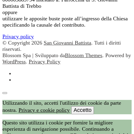
Battista di Trebbo
oppure
utilizzare le apposite buste poste all’ingresso della Chiesa
specificando la causale del contributo.
Privacy policy
© Copyright 2026
San Giovanni Battista
. Tutti i diritti
riservati.
Blossom Spa | Sviluppato da
Blossom Themes
. Powered by
WordPress
.
Privacy Policy
Utilizzando il sito, accetti l'utilizzo dei cookie da parte
nostra.
Privacy e cookie policy
Accetto
Questo sito utilizza i cookie per fornire la migliore
esperienza di navigazione possibile. Continuando a